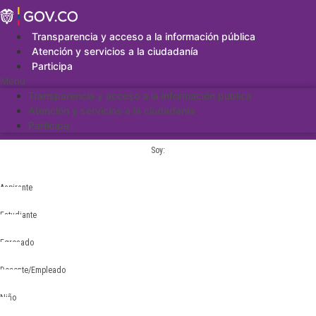
Saltar
al
contenido
Transparencia y acceso a la información pública
Atención y servicios a la ciudadanía
Participa
Menu
Transparencia y acceso a la información pública
Atención y servicios a la ciudadanía
Participa
Soy:
Aspirante
Estudiante
Egresado
Docente/Empleado
Niño