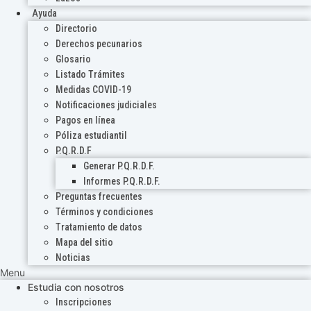
Ayuda
Directorio
Derechos pecunarios
Glosario
Listado Trámites
Medidas COVID-19
Notificaciones judiciales
Pagos en línea
Póliza estudiantil
P.Q.R.D.F
Generar P.Q.R.D.F.
Informes P.Q.R.D.F.
Preguntas frecuentes
Términos y condiciones
Tratamiento de datos
Mapa del sitio
Noticias
Menu
Estudia con nosotros
Inscripciones