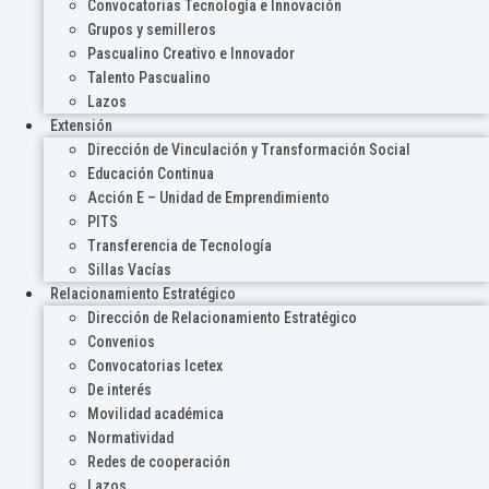
Convocatorias Tecnología e Innovación
Grupos y semilleros
Pascualino Creativo e Innovador
Talento Pascualino
Lazos
Extensión
Dirección de Vinculación y Transformación Social
Educación Continua
Acción E – Unidad de Emprendimiento
PITS
Transferencia de Tecnología
Sillas Vacías
Relacionamiento Estratégico
Dirección de Relacionamiento Estratégico
Convenios
Convocatorias Icetex
De interés
Movilidad académica
Normatividad
Redes de cooperación
Lazos