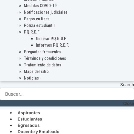
Medidas COVID-19
Notificaciones judiciales
Pagos en línea
Póliza estudiantil
P.Q.R.D.F
Generar P.Q.R.D.F.
Informes P.Q.R.D.F.
Preguntas frecuentes
Términos y condiciones
Tratamiento de datos
Mapa del sitio
Noticias
Search
Close
Aspirantes
Estudiantes
Egresados
Docente y Empleado