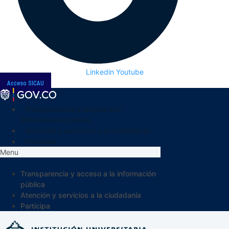
Linkedin
Youtube
Acceso SICAU
Transparencia y acceso a la
información pública
Atención y servicios a la ciudadanía
Participa
Menu
Transparencia y acceso a la información
pública
Atención y servicios a la ciudadanía
Participa