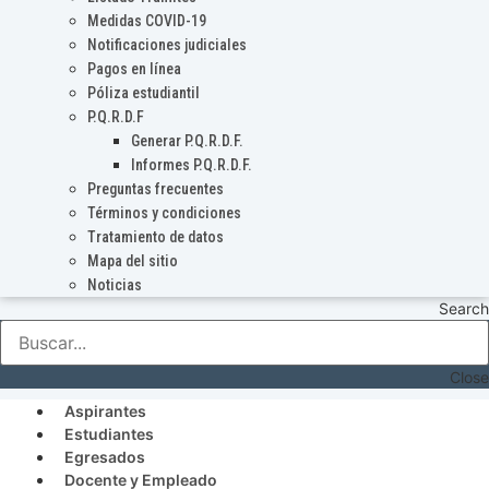
Medidas COVID-19
Notificaciones judiciales
Pagos en línea
Póliza estudiantil
P.Q.R.D.F
Generar P.Q.R.D.F.
Informes P.Q.R.D.F.
Preguntas frecuentes
Términos y condiciones
Tratamiento de datos
Mapa del sitio
Noticias
Search
Close
Aspirantes
Estudiantes
Egresados
Docente y Empleado