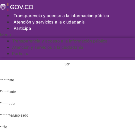
Saltar
al
contenido
Transparencia y acceso a la información pública
Atención y servicios a la ciudadanía
Participa
Menu
Transparencia y acceso a la información pública
Atención y servicios a la ciudadanía
Participa
Soy:
Aspirante
Estudiante
Egresado
Docente/Empleado
Niño