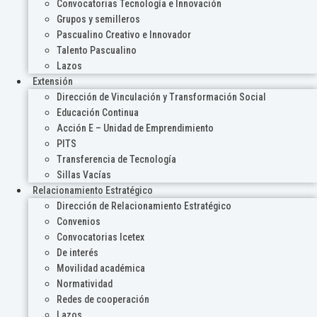
Convocatorias Tecnología e Innovación
Grupos y semilleros
Pascualino Creativo e Innovador
Talento Pascualino
Lazos
Extensión
Dirección de Vinculación y Transformación Social
Educación Continua
Acción E – Unidad de Emprendimiento
PITS
Transferencia de Tecnología
Sillas Vacías
Relacionamiento Estratégico
Dirección de Relacionamiento Estratégico
Convenios
Convocatorias Icetex
De interés
Movilidad académica
Normatividad
Redes de cooperación
Lazos