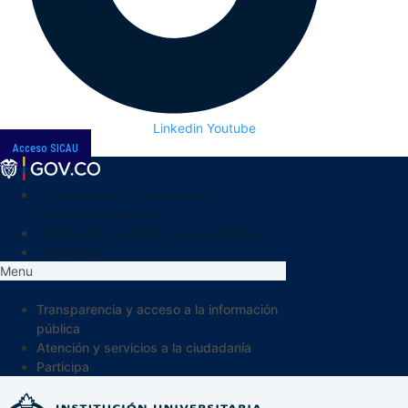
Linkedin
Youtube
Acceso SICAU
Transparencia y acceso a la
información pública
Atención y servicios a la ciudadanía
Participa
Menu
Transparencia y acceso a la información
pública
Atención y servicios a la ciudadanía
Participa