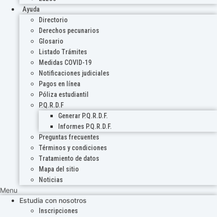
Ayuda
Directorio
Derechos pecunarios
Glosario
Listado Trámites
Medidas COVID-19
Notificaciones judiciales
Pagos en línea
Póliza estudiantil
P.Q.R.D.F
Generar P.Q.R.D.F.
Informes P.Q.R.D.F.
Preguntas frecuentes
Términos y condiciones
Tratamiento de datos
Mapa del sitio
Noticias
Menu
Estudia con nosotros
Inscripciones