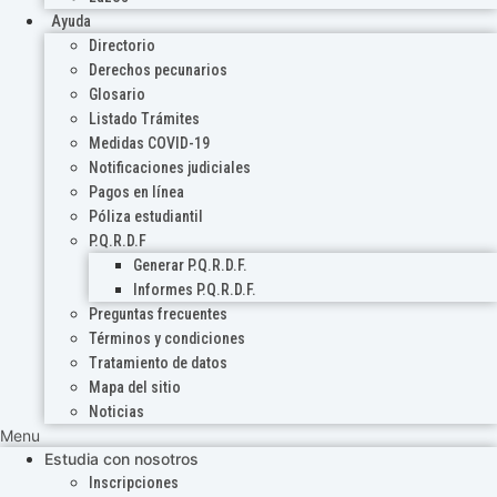
Ayuda
Directorio
Derechos pecunarios
Glosario
Listado Trámites
Medidas COVID-19
Notificaciones judiciales
Pagos en línea
Póliza estudiantil
P.Q.R.D.F
Generar P.Q.R.D.F.
Informes P.Q.R.D.F.
Preguntas frecuentes
Términos y condiciones
Tratamiento de datos
Mapa del sitio
Noticias
Menu
Estudia con nosotros
Inscripciones