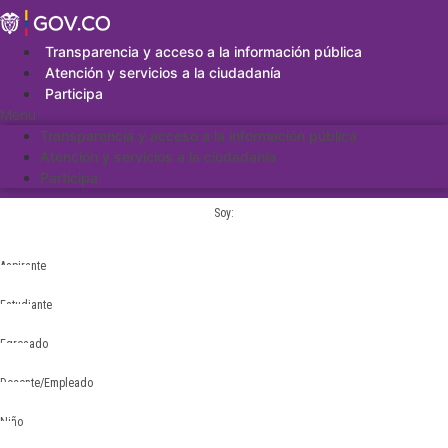
Saltar
al
contenido
Transparencia y acceso a la información pública
Atención y servicios a la ciudadanía
Participa
Menu
Transparencia y acceso a la información pública
Atención y servicios a la ciudadanía
Participa
Soy:
Aspirante
Estudiante
Egresado
Docente/Empleado
Niño