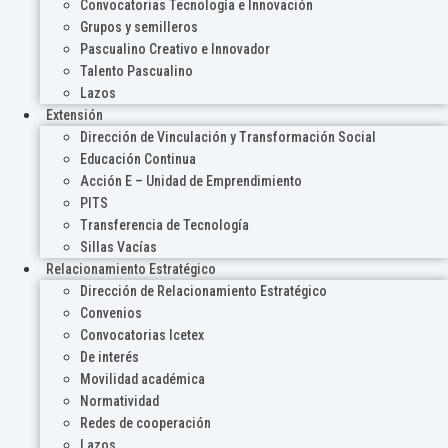
Convocatorias Tecnología e Innovación
Grupos y semilleros
Pascualino Creativo e Innovador
Talento Pascualino
Lazos
Extensión
Dirección de Vinculación y Transformación Social
Educación Continua
Acción E – Unidad de Emprendimiento
PITS
Transferencia de Tecnología
Sillas Vacías
Relacionamiento Estratégico
Dirección de Relacionamiento Estratégico
Convenios
Convocatorias Icetex
De interés
Movilidad académica
Normatividad
Redes de cooperación
Lazos