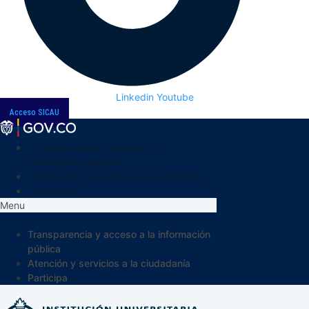
Linkedin
Youtube
Acceso SICAU
Transparencia y acceso a la
información pública
Atención y servicios a la ciudadanía
Participa
Menu
Transparencia y acceso a la información
pública
Atención y servicios a la ciudadanía
Participa