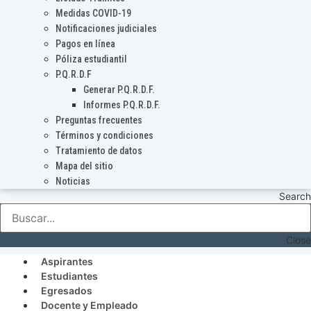
Medidas COVID-19
Notificaciones judiciales
Pagos en línea
Póliza estudiantil
P.Q.R.D.F
Generar P.Q.R.D.F.
Informes P.Q.R.D.F.
Preguntas frecuentes
Términos y condiciones
Tratamiento de datos
Mapa del sitio
Noticias
Search
Close
Aspirantes
Estudiantes
Egresados
Docente y Empleado