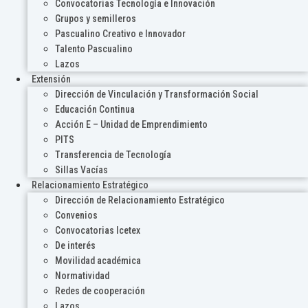
Convocatorias Tecnología e Innovación
Grupos y semilleros
Pascualino Creativo e Innovador
Talento Pascualino
Lazos
Extensión
Dirección de Vinculación y Transformación Social
Educación Continua
Acción E – Unidad de Emprendimiento
PITS
Transferencia de Tecnología
Sillas Vacías
Relacionamiento Estratégico
Dirección de Relacionamiento Estratégico
Convenios
Convocatorias Icetex
De interés
Movilidad académica
Normatividad
Redes de cooperación
Lazos