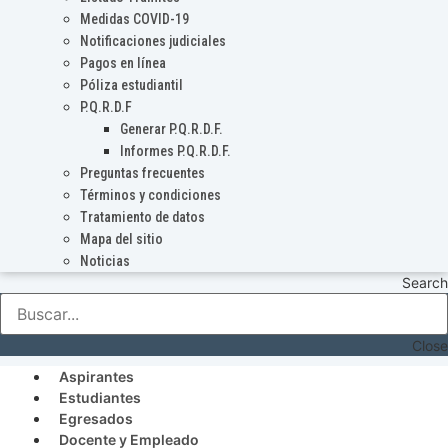
Medidas COVID-19
Notificaciones judiciales
Pagos en línea
Póliza estudiantil
P.Q.R.D.F
Generar P.Q.R.D.F.
Informes P.Q.R.D.F.
Preguntas frecuentes
Términos y condiciones
Tratamiento de datos
Mapa del sitio
Noticias
Search
Close
Aspirantes
Estudiantes
Egresados
Docente y Empleado