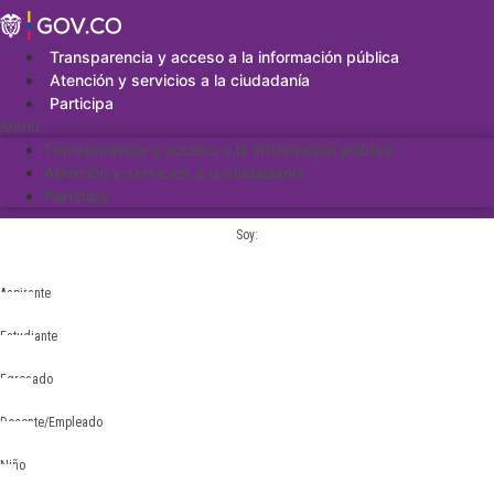
Saltar
al
contenido
Transparencia y acceso a la información pública
Atención y servicios a la ciudadanía
Participa
Menu
Transparencia y acceso a la información pública
Atención y servicios a la ciudadanía
Participa
Soy:
Aspirante
Estudiante
Egresado
Docente/Empleado
Niño