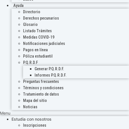
Ayuda
Directorio
Derechos pecunarios
Glosario
Listado Trámites
Medidas COVID-19
Notificaciones judiciales
Pagos en línea
Póliza estudiantil
P.Q.R.D.F
Generar P.Q.R.D.F.
Informes P.Q.R.D.F.
Preguntas frecuentes
Términos y condiciones
Tratamiento de datos
Mapa del sitio
Noticias
Menu
Estudia con nosotros
Inscripciones