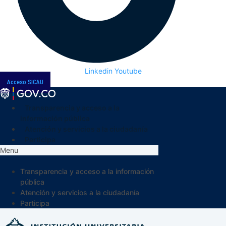
Linkedin
Youtube
Acceso SICAU
Transparencia y acceso a la
información pública
Atención y servicios a la ciudadanía
Participa
Menu
Transparencia y acceso a la información
pública
Atención y servicios a la ciudadanía
Participa