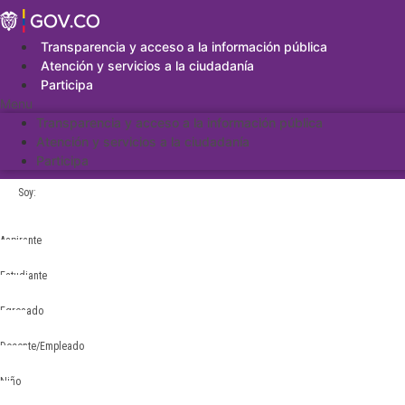
Saltar
al
contenido
Transparencia y acceso a la información pública
Atención y servicios a la ciudadanía
Participa
Menu
Transparencia y acceso a la información pública
Atención y servicios a la ciudadanía
Participa
Soy:
Aspirante
Estudiante
Egresado
Docente/Empleado
Niño