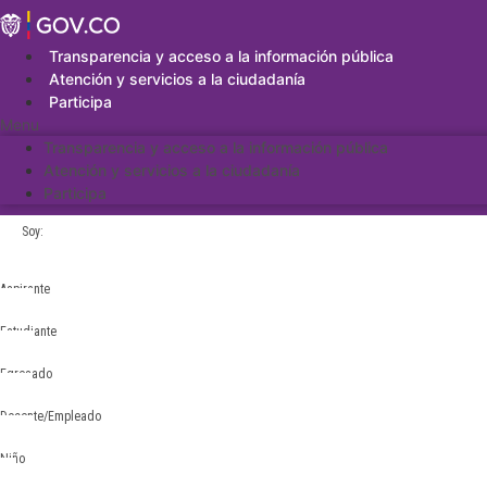
Saltar
al
contenido
Transparencia y acceso a la información pública
Atención y servicios a la ciudadanía
Participa
Menu
Transparencia y acceso a la información pública
Atención y servicios a la ciudadanía
Participa
Soy:
Aspirante
Estudiante
Egresado
Docente/Empleado
Niño