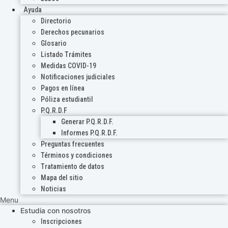
Ayuda
Directorio
Derechos pecunarios
Glosario
Listado Trámites
Medidas COVID-19
Notificaciones judiciales
Pagos en línea
Póliza estudiantil
P.Q.R.D.F
Generar P.Q.R.D.F.
Informes P.Q.R.D.F.
Preguntas frecuentes
Términos y condiciones
Tratamiento de datos
Mapa del sitio
Noticias
Menu
Estudia con nosotros
Inscripciones