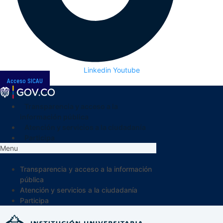
Linkedin
Youtube
Acceso SICAU
Transparencia y acceso a la
información pública
Atención y servicios a la ciudadanía
Participa
Menu
Transparencia y acceso a la información
pública
Atención y servicios a la ciudadanía
Participa