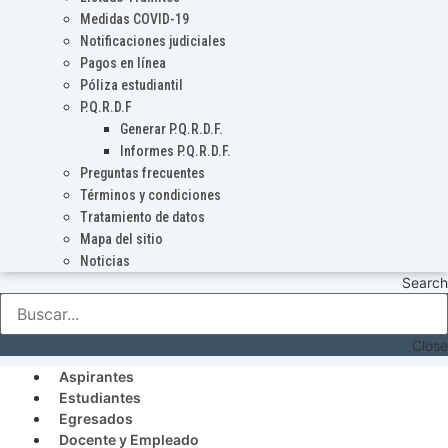
Medidas COVID-19
Notificaciones judiciales
Pagos en línea
Póliza estudiantil
P.Q.R.D.F
Generar P.Q.R.D.F.
Informes P.Q.R.D.F.
Preguntas frecuentes
Términos y condiciones
Tratamiento de datos
Mapa del sitio
Noticias
Search
Close
Aspirantes
Estudiantes
Egresados
Docente y Empleado