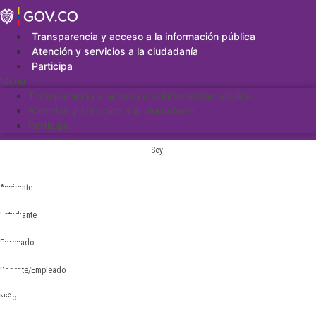
Saltar
al
contenido
Transparencia y acceso a la información pública
Atención y servicios a la ciudadanía
Participa
Menu
Transparencia y acceso a la información pública
Atención y servicios a la ciudadanía
Participa
Soy:
Aspirante
Estudiante
Egresado
Docente/Empleado
Niño