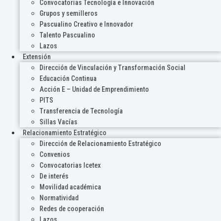
Convocatorias Tecnología e Innovación
Grupos y semilleros
Pascualino Creativo e Innovador
Talento Pascualino
Lazos
Extensión
Dirección de Vinculación y Transformación Social
Educación Continua
Acción E – Unidad de Emprendimiento
PITS
Transferencia de Tecnología
Sillas Vacías
Relacionamiento Estratégico
Dirección de Relacionamiento Estratégico
Convenios
Convocatorias Icetex
De interés
Movilidad académica
Normatividad
Redes de cooperación
Lazos