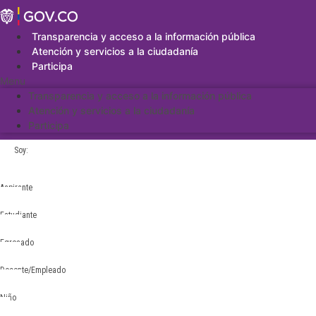
Saltar
al
contenido
Transparencia y acceso a la información pública
Atención y servicios a la ciudadanía
Participa
Menu
Transparencia y acceso a la información pública
Atención y servicios a la ciudadanía
Participa
Soy:
Aspirante
Estudiante
Egresado
Docente/Empleado
Niño