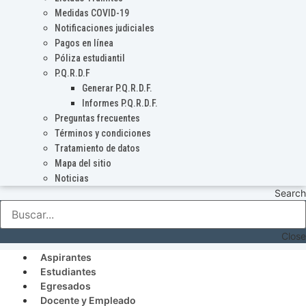
Medidas COVID-19
Notificaciones judiciales
Pagos en línea
Póliza estudiantil
P.Q.R.D.F
Generar P.Q.R.D.F.
Informes P.Q.R.D.F.
Preguntas frecuentes
Términos y condiciones
Tratamiento de datos
Mapa del sitio
Noticias
Search
Close
Aspirantes
Estudiantes
Egresados
Docente y Empleado