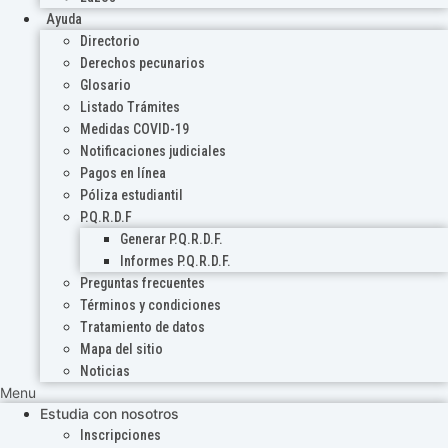
Ayuda
Directorio
Derechos pecunarios
Glosario
Listado Trámites
Medidas COVID-19
Notificaciones judiciales
Pagos en línea
Póliza estudiantil
P.Q.R.D.F
Generar P.Q.R.D.F.
Informes P.Q.R.D.F.
Preguntas frecuentes
Términos y condiciones
Tratamiento de datos
Mapa del sitio
Noticias
Menu
Estudia con nosotros
Inscripciones