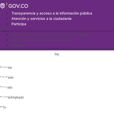
Saltar
al
contenido
Transparencia y acceso a la información pública
Atención y servicios a la ciudadanía
Participa
Menu
Transparencia y acceso a la información pública
Atención y servicios a la ciudadanía
Participa
Soy:
Aspirante
Estudiante
Egresado
Docente/Empleado
Niño