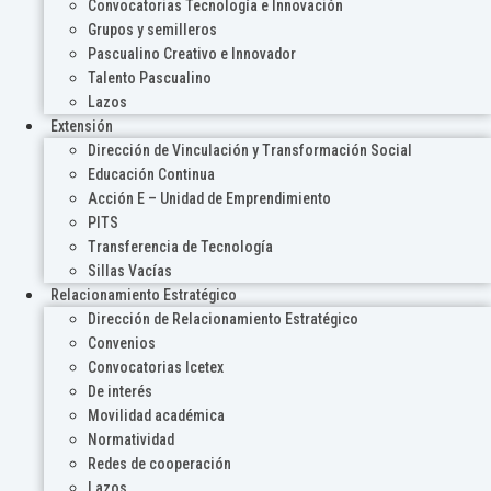
Convocatorias Tecnología e Innovación
Grupos y semilleros
Pascualino Creativo e Innovador
Talento Pascualino
Lazos
Extensión
Dirección de Vinculación y Transformación Social
Educación Continua
Acción E – Unidad de Emprendimiento
PITS
Transferencia de Tecnología
Sillas Vacías
Relacionamiento Estratégico
Dirección de Relacionamiento Estratégico
Convenios
Convocatorias Icetex
De interés
Movilidad académica
Normatividad
Redes de cooperación
Lazos