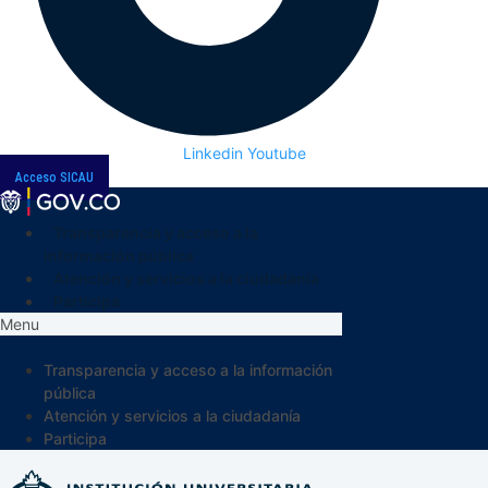
Linkedin
Youtube
Acceso SICAU
Transparencia y acceso a la
información pública
Atención y servicios a la ciudadanía
Participa
Menu
Transparencia y acceso a la información
pública
Atención y servicios a la ciudadanía
Participa