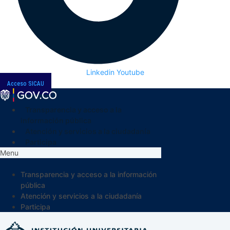
Linkedin
Youtube
Acceso SICAU
Transparencia y acceso a la
información pública
Atención y servicios a la ciudadanía
Participa
Menu
Transparencia y acceso a la información
pública
Atención y servicios a la ciudadanía
Participa