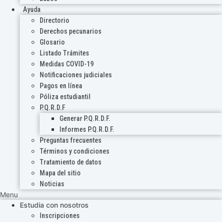
Ayuda
Directorio
Derechos pecunarios
Glosario
Listado Trámites
Medidas COVID-19
Notificaciones judiciales
Pagos en línea
Póliza estudiantil
P.Q.R.D.F
Generar P.Q.R.D.F.
Informes P.Q.R.D.F.
Preguntas frecuentes
Términos y condiciones
Tratamiento de datos
Mapa del sitio
Noticias
Menu
Estudia con nosotros
Inscripciones