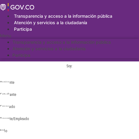
Saltar
al
contenido
Transparencia y acceso a la información pública
Atención y servicios a la ciudadanía
Participa
Menu
Transparencia y acceso a la información pública
Atención y servicios a la ciudadanía
Participa
Soy:
Aspirante
Estudiante
Egresado
Docente/Empleado
Niño