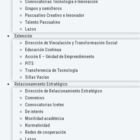
Convocatorias Tecnología e Innovación
Grupos y semilleros
Pascualino Creativo e Innovador
Talento Pascualino
Lazos
Extensión
Dirección de Vinculación y Transformación Social
Educación Continua
Acción E – Unidad de Emprendimiento
PITS
Transferencia de Tecnología
Sillas Vacías
Relacionamiento Estratégico
Dirección de Relacionamiento Estratégico
Convenios
Convocatorias Icetex
De interés
Movilidad académica
Normatividad
Redes de cooperación
Lazos