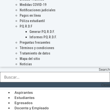
Medidas COVID-19
Notificaciones judiciales
Pagos en línea
Póliza estudiantil
P.Q.R.D.F
Generar P.Q.R.D.F.
Informes P.Q.R.D.F.
Preguntas frecuentes
Términos y condiciones
Tratamiento de datos
Mapa del sitio
Noticias
Search
Close
Aspirantes
Estudiantes
Egresados
Docente y Empleado