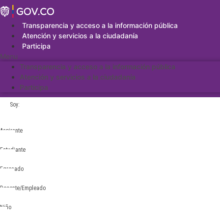
Saltar
al
contenido
Transparencia y acceso a la información pública
Atención y servicios a la ciudadanía
Participa
Menu
Transparencia y acceso a la información pública
Atención y servicios a la ciudadanía
Participa
Soy:
Aspirante
Estudiante
Egresado
Docente/Empleado
Niño