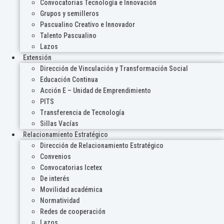
Convocatorias Tecnología e Innovación
Grupos y semilleros
Pascualino Creativo e Innovador
Talento Pascualino
Lazos
Extensión
Dirección de Vinculación y Transformación Social
Educación Continua
Acción E – Unidad de Emprendimiento
PITS
Transferencia de Tecnología
Sillas Vacías
Relacionamiento Estratégico
Dirección de Relacionamiento Estratégico
Convenios
Convocatorias Icetex
De interés
Movilidad académica
Normatividad
Redes de cooperación
Lazos