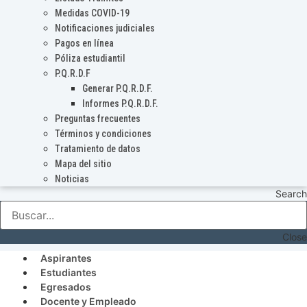
Medidas COVID-19
Notificaciones judiciales
Pagos en línea
Póliza estudiantil
P.Q.R.D.F
Generar P.Q.R.D.F.
Informes P.Q.R.D.F.
Preguntas frecuentes
Términos y condiciones
Tratamiento de datos
Mapa del sitio
Noticias
Search
Close
Aspirantes
Estudiantes
Egresados
Docente y Empleado