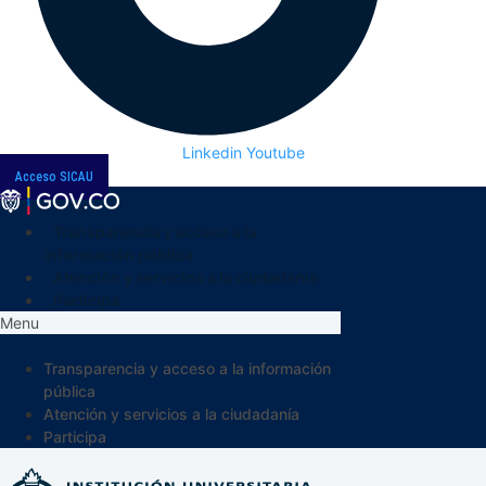
Linkedin
Youtube
Acceso SICAU
Transparencia y acceso a la
información pública
Atención y servicios a la ciudadanía
Participa
Menu
Transparencia y acceso a la información
pública
Atención y servicios a la ciudadanía
Participa