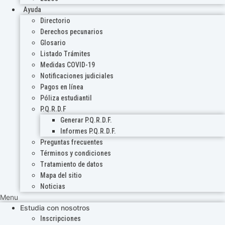
Ayuda
Directorio
Derechos pecunarios
Glosario
Listado Trámites
Medidas COVID-19
Notificaciones judiciales
Pagos en línea
Póliza estudiantil
P.Q.R.D.F
Generar P.Q.R.D.F.
Informes P.Q.R.D.F.
Preguntas frecuentes
Términos y condiciones
Tratamiento de datos
Mapa del sitio
Noticias
Menu
Estudia con nosotros
Inscripciones