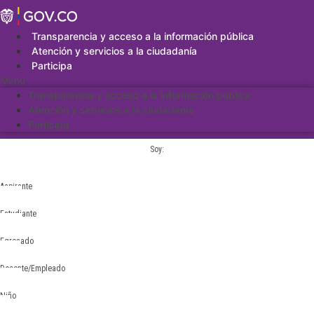
Saltar
al
contenido
Transparencia y acceso a la información pública
Atención y servicios a la ciudadanía
Participa
Menu
Transparencia y acceso a la información pública
Atención y servicios a la ciudadanía
Participa
Soy:
Aspirante
Estudiante
Egresado
Docente/Empleado
Niño