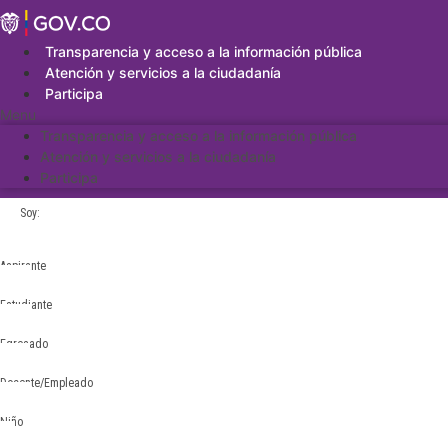
Saltar
al
contenido
Transparencia y acceso a la información pública
Atención y servicios a la ciudadanía
Participa
Menu
Transparencia y acceso a la información pública
Atención y servicios a la ciudadanía
Participa
Soy:
Aspirante
Estudiante
Egresado
Docente/Empleado
Niño