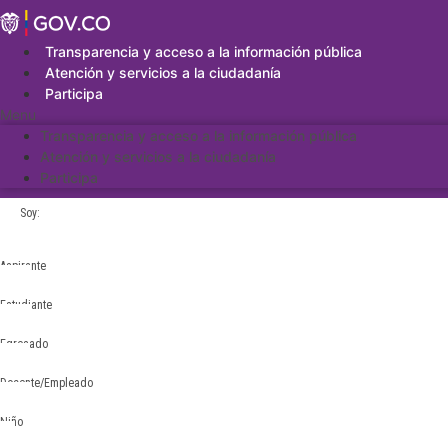
Saltar
al
contenido
Transparencia y acceso a la información pública
Atención y servicios a la ciudadanía
Participa
Menu
Transparencia y acceso a la información pública
Atención y servicios a la ciudadanía
Participa
Soy:
Aspirante
Estudiante
Egresado
Docente/Empleado
Niño