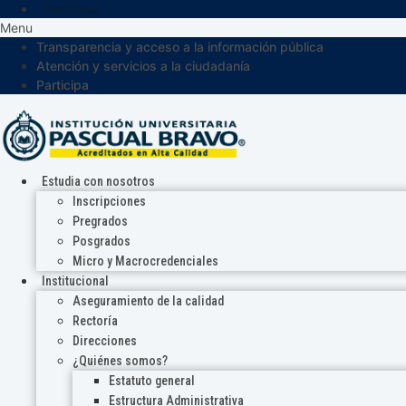
Participa
Menu
Transparencia y acceso a la información pública
Atención y servicios a la ciudadanía
Participa
Estudia con nosotros
Inscripciones
Pregrados
Posgrados
Micro y Macrocredenciales
Institucional
Aseguramiento de la calidad
Rectoría
Direcciones
¿Quiénes somos?
Estatuto general
Estructura Administrativa