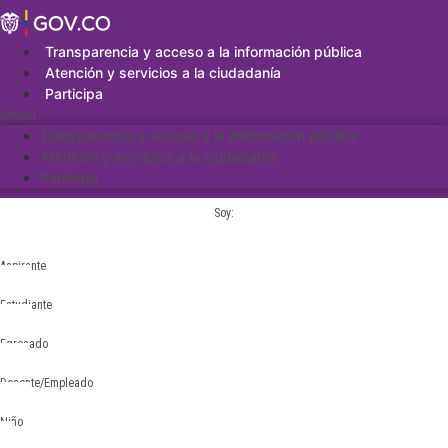
Saltar
al
contenido
Transparencia y acceso a la información pública
Atención y servicios a la ciudadanía
Participa
Menu
Transparencia y acceso a la información pública
Atención y servicios a la ciudadanía
Participa
Soy:
Aspirante
Estudiante
Egresado
Docente/Empleado
Niño