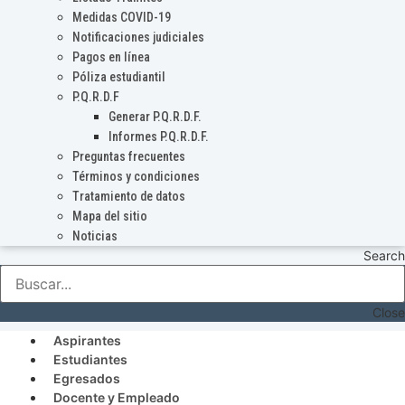
Medidas COVID-19
Notificaciones judiciales
Pagos en línea
Póliza estudiantil
P.Q.R.D.F
Generar P.Q.R.D.F.
Informes P.Q.R.D.F.
Preguntas frecuentes
Términos y condiciones
Tratamiento de datos
Mapa del sitio
Noticias
Search
Close
Aspirantes
Estudiantes
Egresados
Docente y Empleado