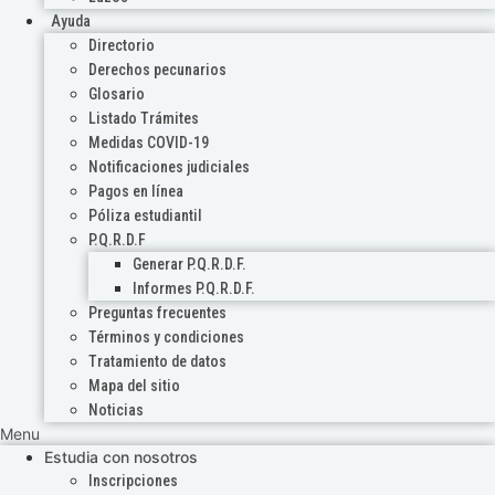
Ayuda
Directorio
Derechos pecunarios
Glosario
Listado Trámites
Medidas COVID-19
Notificaciones judiciales
Pagos en línea
Póliza estudiantil
P.Q.R.D.F
Generar P.Q.R.D.F.
Informes P.Q.R.D.F.
Preguntas frecuentes
Términos y condiciones
Tratamiento de datos
Mapa del sitio
Noticias
Menu
Estudia con nosotros
Inscripciones