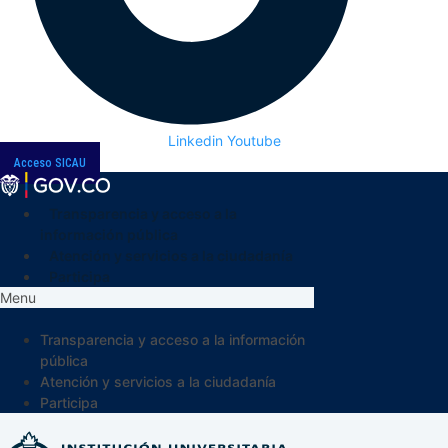
Linkedin
Youtube
Acceso SICAU
Transparencia y acceso a la
información pública
Atención y servicios a la ciudadanía
Participa
Menu
Transparencia y acceso a la información
pública
Atención y servicios a la ciudadanía
Participa