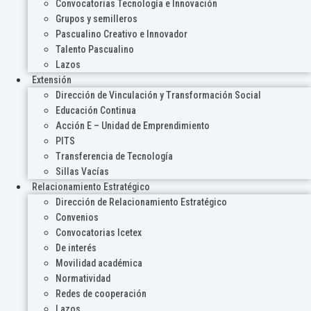
Convocatorias Tecnología e Innovación
Grupos y semilleros
Pascualino Creativo e Innovador
Talento Pascualino
Lazos
Extensión
Dirección de Vinculación y Transformación Social
Educación Continua
Acción E – Unidad de Emprendimiento
PITS
Transferencia de Tecnología
Sillas Vacías
Relacionamiento Estratégico
Dirección de Relacionamiento Estratégico
Convenios
Convocatorias Icetex
De interés
Movilidad académica
Normatividad
Redes de cooperación
Lazos