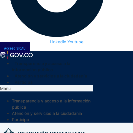
Linkedin
Youtube
Acceso SICAU
Transparencia y acceso a la
información pública
Atención y servicios a la ciudadanía
Participa
Menu
Transparencia y acceso a la información
pública
Atención y servicios a la ciudadanía
Participa