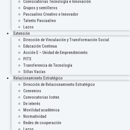
Convocatorias Tecnología e Innovación
Grupos y semilleros
Pascualino Creativo e Innovador
Talento Pascualino
Lazos
Extensión
Dirección de Vinculación y Transformación Social
Educación Continua
Acción E – Unidad de Emprendimiento
PITS
Transferencia de Tecnología
Sillas Vacías
Relacionamiento Estratégico
Dirección de Relacionamiento Estratégico
Convenios
Convocatorias Icetex
De interés
Movilidad académica
Normatividad
Redes de cooperación
Lazos