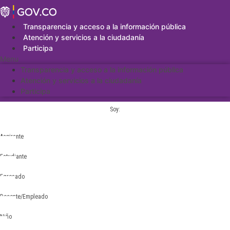
Saltar
al
contenido
Transparencia y acceso a la información pública
Atención y servicios a la ciudadanía
Participa
Menu
Transparencia y acceso a la información pública
Atención y servicios a la ciudadanía
Participa
Soy:
Aspirante
Estudiante
Egresado
Docente/Empleado
Niño