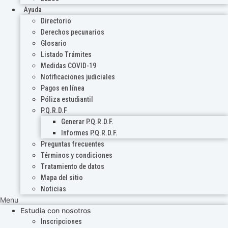
Ayuda
Directorio
Derechos pecunarios
Glosario
Listado Trámites
Medidas COVID-19
Notificaciones judiciales
Pagos en línea
Póliza estudiantil
P.Q.R.D.F
Generar P.Q.R.D.F.
Informes P.Q.R.D.F.
Preguntas frecuentes
Términos y condiciones
Tratamiento de datos
Mapa del sitio
Noticias
Menu
Estudia con nosotros
Inscripciones