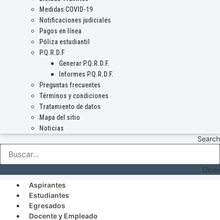
Medidas COVID-19
Notificaciones judiciales
Pagos en línea
Póliza estudiantil
P.Q.R.D.F
Generar P.Q.R.D.F.
Informes P.Q.R.D.F.
Preguntas frecuentes
Términos y condiciones
Tratamiento de datos
Mapa del sitio
Noticias
Search
Close
Aspirantes
Estudiantes
Egresados
Docente y Empleado