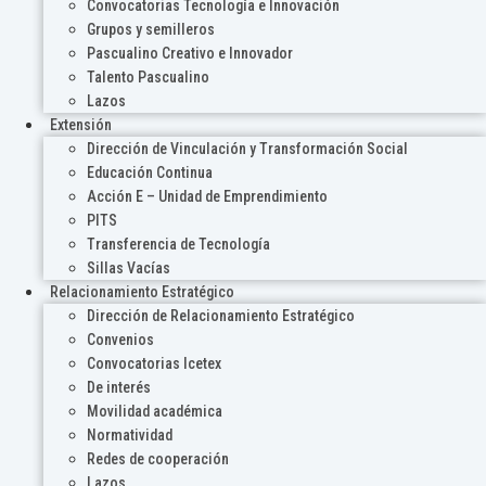
Convocatorias Tecnología e Innovación
Grupos y semilleros
Pascualino Creativo e Innovador
Talento Pascualino
Lazos
Extensión
Dirección de Vinculación y Transformación Social
Educación Continua
Acción E – Unidad de Emprendimiento
PITS
Transferencia de Tecnología
Sillas Vacías
Relacionamiento Estratégico
Dirección de Relacionamiento Estratégico
Convenios
Convocatorias Icetex
De interés
Movilidad académica
Normatividad
Redes de cooperación
Lazos