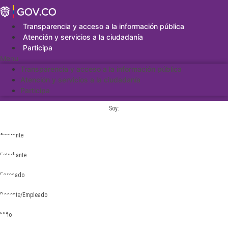
Saltar
al
contenido
Transparencia y acceso a la información pública
Atención y servicios a la ciudadanía
Participa
Menu
Transparencia y acceso a la información pública
Atención y servicios a la ciudadanía
Participa
Soy:
Aspirante
Estudiante
Egresado
Docente/Empleado
Niño