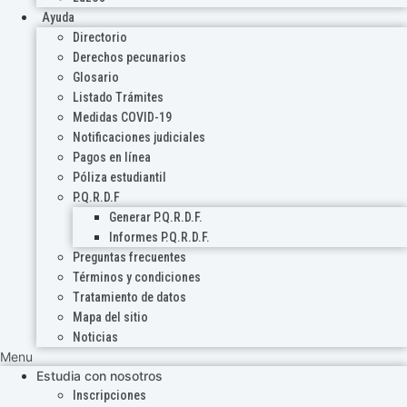
Ayuda
Directorio
Derechos pecunarios
Glosario
Listado Trámites
Medidas COVID-19
Notificaciones judiciales
Pagos en línea
Póliza estudiantil
P.Q.R.D.F
Generar P.Q.R.D.F.
Informes P.Q.R.D.F.
Preguntas frecuentes
Términos y condiciones
Tratamiento de datos
Mapa del sitio
Noticias
Menu
Estudia con nosotros
Inscripciones