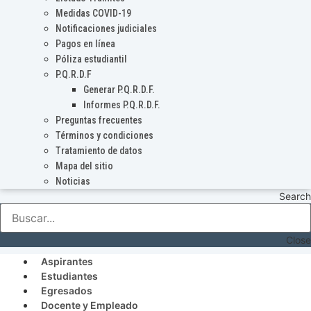
Medidas COVID-19
Notificaciones judiciales
Pagos en línea
Póliza estudiantil
P.Q.R.D.F
Generar P.Q.R.D.F.
Informes P.Q.R.D.F.
Preguntas frecuentes
Términos y condiciones
Tratamiento de datos
Mapa del sitio
Noticias
Search
Close
Aspirantes
Estudiantes
Egresados
Docente y Empleado