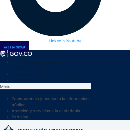
Linkedin
Youtube
Acceso SICAU
Transparencia y acceso a la
información pública
Atención y servicios a la ciudadanía
Participa
Menu
Transparencia y acceso a la información
pública
Atención y servicios a la ciudadanía
Participa