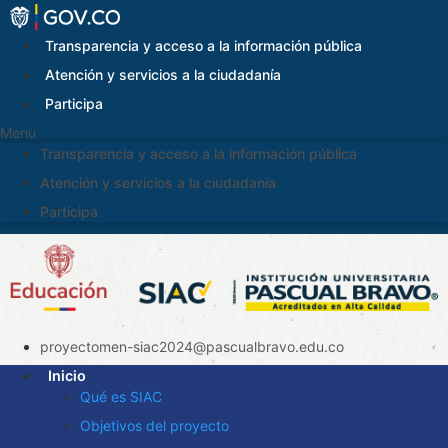
Saltar
al
Transparencia y acceso a la información pública
contenido
Atención y servicios a la ciudadanía
Participa
Menu
Transparencia y acceso a la información pública
Atención y servicios a la ciudadanía
Participa
proyectomen-siac2024@pascualbravo.edu.co
Inicio
Qué es SIAC
Objetivos del proyecto