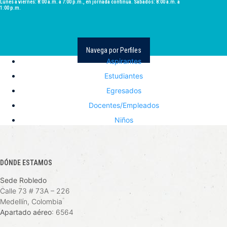
Lunes a viernes: 8:00 a.m. a 7:00 p.m., en jornada continua. Sábados: 8:00 a.m. a
1:00 p.m.
Navega por Perfiles
Aspirantes
Estudiantes
Egresados
Docentes/Empleados
Niños
DÓNDE ESTAMOS
Sede Robledo
Calle 73 # 73A – 226
Medellín, Colombia
Apartado aéreo
: 6564