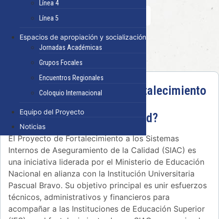
1. ¿Qué es el Proyecto?
Línea 4
2. Objetivos del proyecto
Línea 5
3. Metodología
Espacios de apropiación y socialización
4. Convocatoria
Jornadas Académicas
5. IES seleccionadas
Grupos Focales
Encuentros Regionales
¿Qué es el Proyecto de Fortalecimiento
Coloquio Internacional
a los Sistemas Internos de
Equipo del Proyecto
Aseguramiento de la Calidad?
Noticias
El Proyecto de Fortalecimiento a los Sistemas
Internos de Aseguramiento de la Calidad (SIAC) es
una iniciativa liderada por el Ministerio de Educación
Nacional en alianza con la Institución Universitaria
Pascual Bravo. Su objetivo principal es unir esfuerzos
técnicos, administrativos y financieros para
acompañar a las Instituciones de Educación Superior