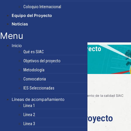
Coloquio Internacional
Equipo del Proyecto
Noticias
Menu
Inicio
Información del Proyecto
Qué es SIAC
Objetivos del proyecto
Metodología
Institución Universitaria Pascual Bravo
Convocatoria
Aseguramiento de la calidad
IES Seleccionadas
Fortalecimiento de los sistemas de aseguramiento de la calidad SIAC​
Líneas de acompañamiento
Información del Proyecto
Línea 1
Línea 2
Información del Proyecto
Línea 3