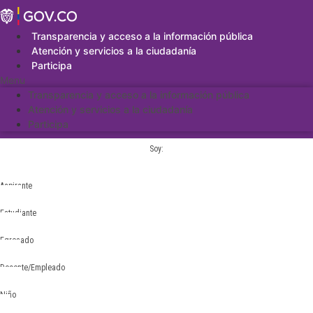
Saltar
al
contenido
Transparencia y acceso a la información pública
Atención y servicios a la ciudadanía
Participa
Menu
Transparencia y acceso a la información pública
Atención y servicios a la ciudadanía
Participa
Soy:
Aspirante
Estudiante
Egresado
Docente/Empleado
Niño