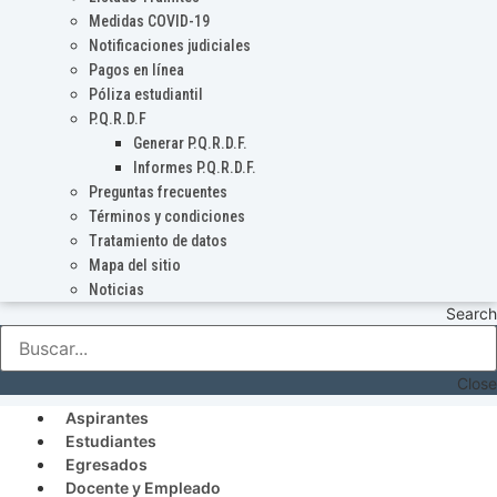
Medidas COVID-19
Notificaciones judiciales
Pagos en línea
Póliza estudiantil
P.Q.R.D.F
Generar P.Q.R.D.F.
Informes P.Q.R.D.F.
Preguntas frecuentes
Términos y condiciones
Tratamiento de datos
Mapa del sitio
Noticias
Search
Close
Aspirantes
Estudiantes
Egresados
Docente y Empleado