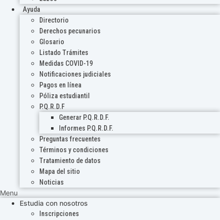
Ayuda
Directorio
Derechos pecunarios
Glosario
Listado Trámites
Medidas COVID-19
Notificaciones judiciales
Pagos en línea
Póliza estudiantil
P.Q.R.D.F
Generar P.Q.R.D.F.
Informes P.Q.R.D.F.
Preguntas frecuentes
Términos y condiciones
Tratamiento de datos
Mapa del sitio
Noticias
Menu
Estudia con nosotros
Inscripciones