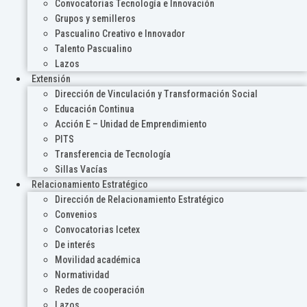
Convocatorias Tecnología e Innovación
Grupos y semilleros
Pascualino Creativo e Innovador
Talento Pascualino
Lazos
Extensión
Dirección de Vinculación y Transformación Social
Educación Continua
Acción E – Unidad de Emprendimiento
PITS
Transferencia de Tecnología
Sillas Vacías
Relacionamiento Estratégico
Dirección de Relacionamiento Estratégico
Convenios
Convocatorias Icetex
De interés
Movilidad académica
Normatividad
Redes de cooperación
Lazos