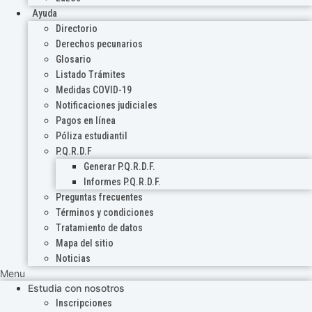
Ayuda
Directorio
Derechos pecunarios
Glosario
Listado Trámites
Medidas COVID-19
Notificaciones judiciales
Pagos en línea
Póliza estudiantil
P.Q.R.D.F
Generar P.Q.R.D.F.
Informes P.Q.R.D.F.
Preguntas frecuentes
Términos y condiciones
Tratamiento de datos
Mapa del sitio
Noticias
Menu
Estudia con nosotros
Inscripciones