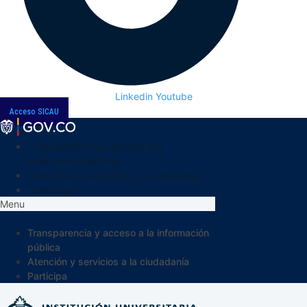
Linkedin
Youtube
Acceso SICAU
Transparencia y acceso a la
información pública
Atención y servicios a la ciudadanía
Participa
Menu
Transparencia y acceso a la información
pública
Atención y servicios a la ciudadanía
Participa