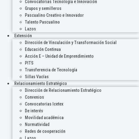
Convocatorias Tecnología e Innovación
Grupos y semilleros
Pascualino Creativo e Innovador
Talento Pascualino
Lazos
Extensión
Dirección de Vinculación y Transformación Social
Educación Continua
Acción E – Unidad de Emprendimiento
PITS
Transferencia de Tecnología
Sillas Vacías
Relacionamiento Estratégico
Dirección de Relacionamiento Estratégico
Convenios
Convocatorias Icetex
De interés
Movilidad académica
Normatividad
Redes de cooperación
Lazos