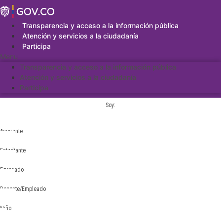
Saltar
al
contenido
Transparencia y acceso a la información pública
Atención y servicios a la ciudadanía
Participa
Menu
Transparencia y acceso a la información pública
Atención y servicios a la ciudadanía
Participa
Soy:
Aspirante
Estudiante
Egresado
Docente/Empleado
Niño