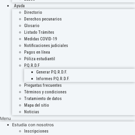
Ayuda
Directorio
Derechos pecunarios
Glosario
Listado Trámites
Medidas COVID-19
Notificaciones judiciales
Pagos en línea
Póliza estudiantil
P.Q.R.D.F
Generar P.Q.R.D.F.
Informes P.Q.R.D.F.
Preguntas frecuentes
Términos y condiciones
Tratamiento de datos
Mapa del sitio
Noticias
Menu
Estudia con nosotros
Inscripciones