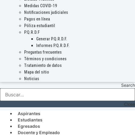
Medidas COVID-19
Notificaciones judiciales
Pagos en línea
Póliza estudiantil
P.Q.R.D.F
Generar P.Q.R.D.F.
Informes P.Q.R.D.F.
Preguntas frecuentes
Términos y condiciones
Tratamiento de datos
Mapa del sitio
Noticias
Search
Close
Aspirantes
Estudiantes
Egresados
Docente y Empleado