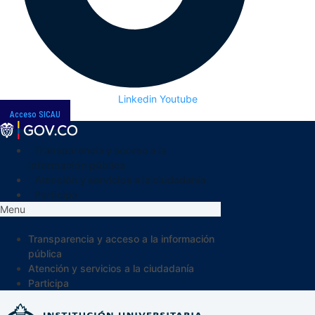
Linkedin
Youtube
Acceso SICAU
Transparencia y acceso a la
información pública
Atención y servicios a la ciudadanía
Participa
Menu
Transparencia y acceso a la información
pública
Atención y servicios a la ciudadanía
Participa