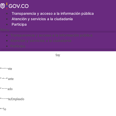
Saltar
al
contenido
Transparencia y acceso a la información pública
Atención y servicios a la ciudadanía
Participa
Menu
Transparencia y acceso a la información pública
Atención y servicios a la ciudadanía
Participa
Soy:
Aspirante
Estudiante
Egresado
Docente/Empleado
Niño