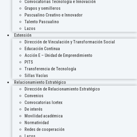
Convocatorias Tecnología e Innovación
Grupos y semilleros
Pascualino Creativo e Innovador
Talento Pascualino
Lazos
Extensión
Dirección de Vinculación y Transformación Social
Educación Continua
Acción E – Unidad de Emprendimiento
PITS
Transferencia de Tecnología
Sillas Vacías
Relacionamiento Estratégico
Dirección de Relacionamiento Estratégico
Convenios
Convocatorias Icetex
De interés
Movilidad académica
Normatividad
Redes de cooperación
Lazos