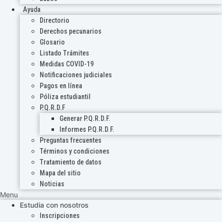
Ayuda
Directorio
Derechos pecunarios
Glosario
Listado Trámites
Medidas COVID-19
Notificaciones judiciales
Pagos en línea
Póliza estudiantil
P.Q.R.D.F
Generar P.Q.R.D.F.
Informes P.Q.R.D.F.
Preguntas frecuentes
Términos y condiciones
Tratamiento de datos
Mapa del sitio
Noticias
Menu
Estudia con nosotros
Inscripciones