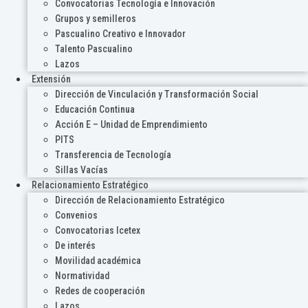
Convocatorias Tecnología e Innovación
Grupos y semilleros
Pascualino Creativo e Innovador
Talento Pascualino
Lazos
Extensión
Dirección de Vinculación y Transformación Social
Educación Continua
Acción E – Unidad de Emprendimiento
PITS
Transferencia de Tecnología
Sillas Vacías
Relacionamiento Estratégico
Dirección de Relacionamiento Estratégico
Convenios
Convocatorias Icetex
De interés
Movilidad académica
Normatividad
Redes de cooperación
Lazos