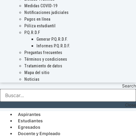
Medidas COVID-19
Notificaciones judiciales
Pagos en línea
Póliza estudiantil
P.Q.R.D.F
Generar P.Q.R.D.F.
Informes P.Q.R.D.F.
Preguntas frecuentes
Términos y condiciones
Tratamiento de datos
Mapa del sitio
Noticias
Search
Close
Aspirantes
Estudiantes
Egresados
Docente y Empleado