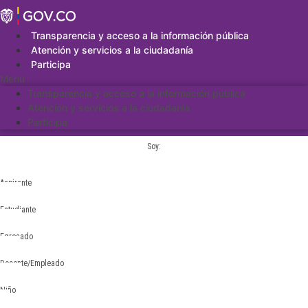
Saltar
al
contenido
Transparencia y acceso a la información pública
Atención y servicios a la ciudadanía
Participa
Menu
Transparencia y acceso a la información pública
Atención y servicios a la ciudadanía
Participa
Soy:
Aspirante
Estudiante
Egresado
Docente/Empleado
Niño