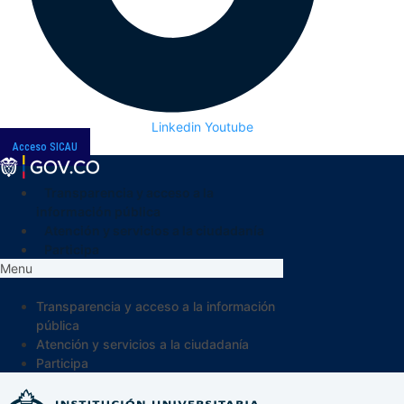
Linkedin
Youtube
Acceso SICAU
Transparencia y acceso a la
información pública
Atención y servicios a la ciudadanía
Participa
Menu
Transparencia y acceso a la información
pública
Atención y servicios a la ciudadanía
Participa