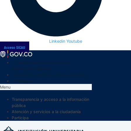
Linkedin
Youtube
Acceso SICAU
Transparencia y acceso a la
información pública
Atención y servicios a la ciudadanía
Participa
Menu
Transparencia y acceso a la información
pública
Atención y servicios a la ciudadanía
Participa