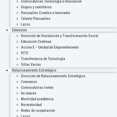
Convocatorias Tecnología e Innovación
Grupos y semilleros
Pascualino Creativo e Innovador
Talento Pascualino
Lazos
Extensión
Dirección de Vinculación y Transformación Social
Educación Continua
Acción E – Unidad de Emprendimiento
PITS
Transferencia de Tecnología
Sillas Vacías
Relacionamiento Estratégico
Dirección de Relacionamiento Estratégico
Convenios
Convocatorias Icetex
De interés
Movilidad académica
Normatividad
Redes de cooperación
Lazos