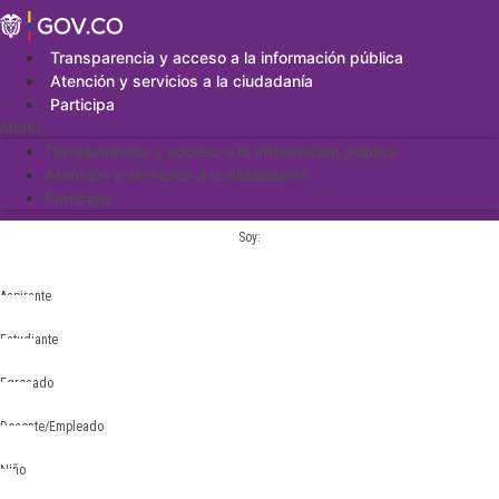
Saltar
al
contenido
Transparencia y acceso a la información pública
Atención y servicios a la ciudadanía
Participa
Menu
Transparencia y acceso a la información pública
Atención y servicios a la ciudadanía
Participa
Soy:
Aspirante
Estudiante
Egresado
Docente/Empleado
Niño