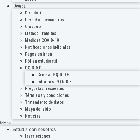
Ayuda
Directorio
Derechos pecunarios
Glosario
Listado Trámites
Medidas COVID-19
Notificaciones judiciales
Pagos en línea
Póliza estudiantil
P.Q.R.D.F
Generar P.Q.R.D.F.
Informes P.Q.R.D.F.
Preguntas frecuentes
Términos y condiciones
Tratamiento de datos
Mapa del sitio
Noticias
Menu
Estudia con nosotros
Inscripciones