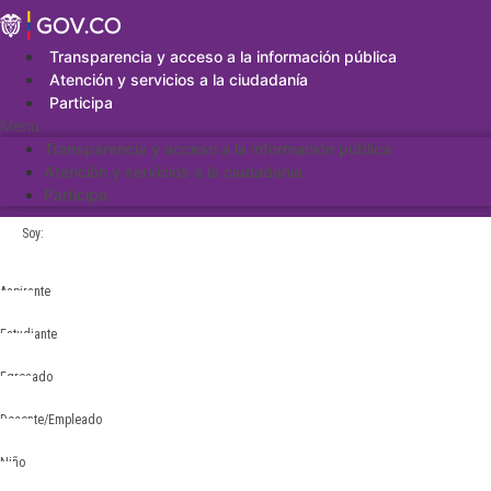
Saltar
al
contenido
Transparencia y acceso a la información pública
Atención y servicios a la ciudadanía
Participa
Menu
Transparencia y acceso a la información pública
Atención y servicios a la ciudadanía
Participa
Soy:
Aspirante
Estudiante
Egresado
Docente/Empleado
Niño