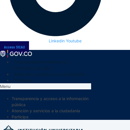
Linkedin
Youtube
Acceso SICAU
Transparencia y acceso a la
información pública
Atención y servicios a la ciudadanía
Participa
Menu
Transparencia y acceso a la información
pública
Atención y servicios a la ciudadanía
Participa