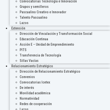
Convocatorias Tecnología e Innovación
Grupos y semilleros
Pascualino Creativo e Innovador
Talento Pascualino
Lazos
Extensión
Dirección de Vinculación y Transformación Social
Educación Continua
Acción E – Unidad de Emprendimiento
PITS
Transferencia de Tecnología
Sillas Vacías
Relacionamiento Estratégico
Dirección de Relacionamiento Estratégico
Convenios
Convocatorias Icetex
De interés
Movilidad académica
Normatividad
Redes de cooperación
Lazos