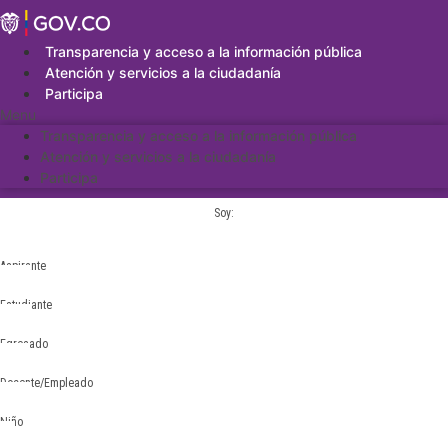
Saltar
al
contenido
Transparencia y acceso a la información pública
Atención y servicios a la ciudadanía
Participa
Menu
Transparencia y acceso a la información pública
Atención y servicios a la ciudadanía
Participa
Soy:
Aspirante
Estudiante
Egresado
Docente/Empleado
Niño