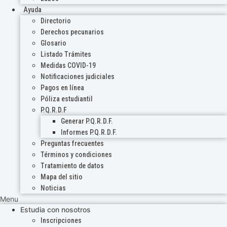
Ayuda
Directorio
Derechos pecunarios
Glosario
Listado Trámites
Medidas COVID-19
Notificaciones judiciales
Pagos en línea
Póliza estudiantil
P.Q.R.D.F
Generar P.Q.R.D.F.
Informes P.Q.R.D.F.
Preguntas frecuentes
Términos y condiciones
Tratamiento de datos
Mapa del sitio
Noticias
Menu
Estudia con nosotros
Inscripciones